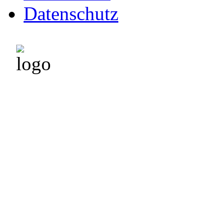
Datenschutz
Leninghof 45
57392 Schmallenberg
Tel. 02972 - 96 299 34
Mobil: 0171 - 47 853 94